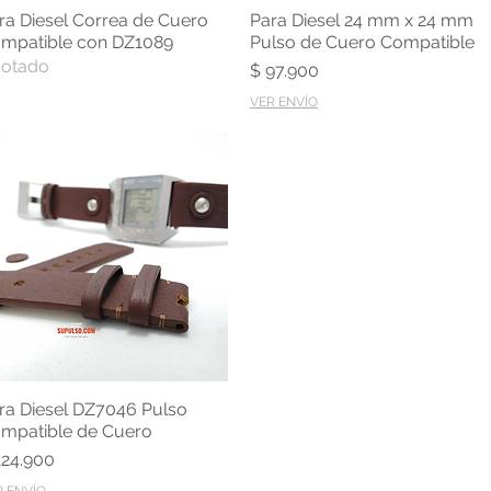
ra Diesel Correa de Cuero
Para Diesel 24 mm x 24 mm
Vista rápida
Vista rápida
mpatible con DZ1089
Pulso de Cuero Compatible
otado
Precio
$ 97.900
VER ENVÍO
ra Diesel DZ7046 Pulso
Vista rápida
mpatible de Cuero
ecio
124.900