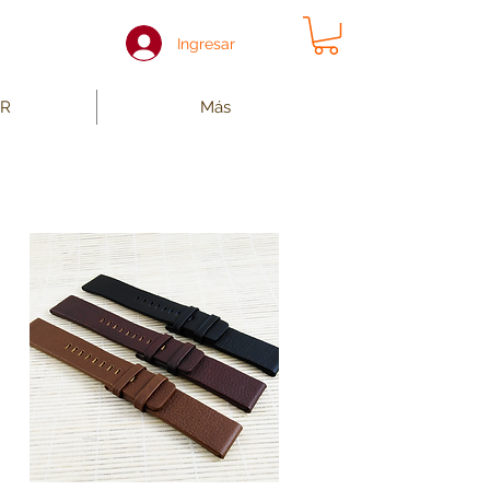
Ingresar
R
Más