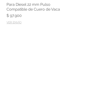
Para Diesel 22 mm Pulso
Vista rápida
Compatible de Cuero de Vaca
Precio
$ 97.900
VER ENVÍO