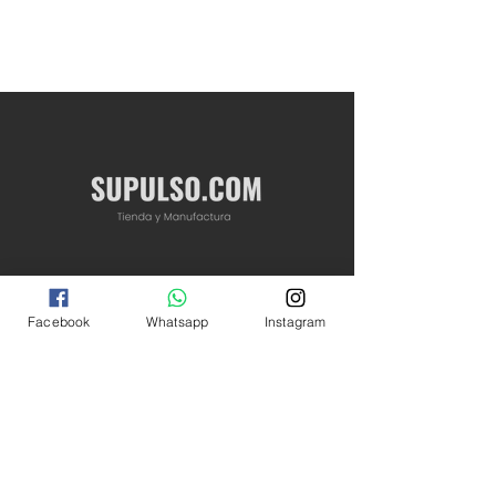
Términos y condiciones
Facebook
Whatsapp
Instagram
Instrucciones de Selección
¿Cómo hacer un pedido?
Preguntas frecuentes
Garantías, Devoluciones y Reembolsos
MEDIOS DE PAGO
Paga con tarjeta débito o credito, código QR y
pagos en puntos fisicos.